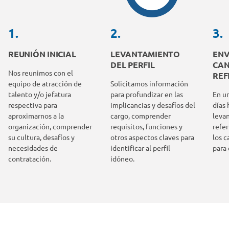
1.
2.
3.
REUNIÓN INICIAL
LEVANTAMIENTO
ENV
DEL PERFIL
CAN
Nos reunimos con el
REF
equipo de atracción de
Solicitamos información
talento y/o jefatura
para profundizar en las
En u
respectiva para
implicancias y desafíos del
días 
aproximarnos a la
cargo, comprender
levan
organización, comprender
requisitos, funciones y
refe
su cultura, desafíos y
otros aspectos claves para
los 
necesidades de
identificar al perfil
para 
contratación.
idóneo.